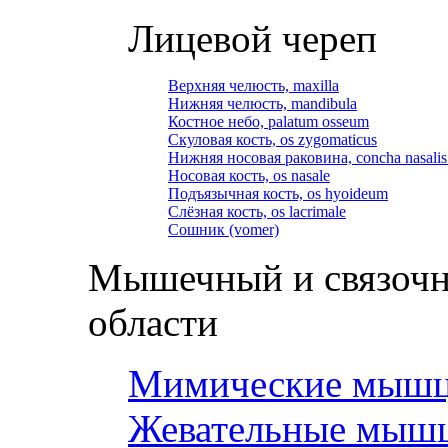
Лицевой череп
Верхняя челюсть, maxilla
Нижняя челюсть, mandibula
Костное небо, palatum osseum
Скуловая кость, os zygomaticus
Нижняя носовая раковина, concha nasalis 
Носовая кость, os nasale
Подъязычная кость, os hyoideum
Слёзная кость, os lacrimale
Сошник (vomer)
Мышечный и связочн
области
Мимические мыш
Жевательные мыш