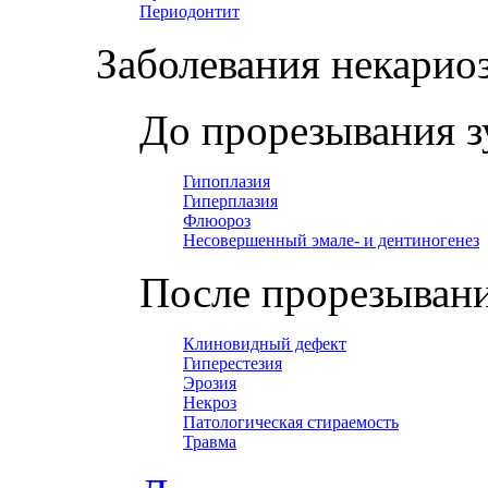
Периодонтит
Заболевания некарио
До прорезывания з
Гипоплазия
Гиперплазия
Флюороз
Несовершенный эмале- и дентиногенез
После прорезывани
Клиновидный дефект
Гиперестезия
Эрозия
Некроз
Патологическая стираемость
Травма