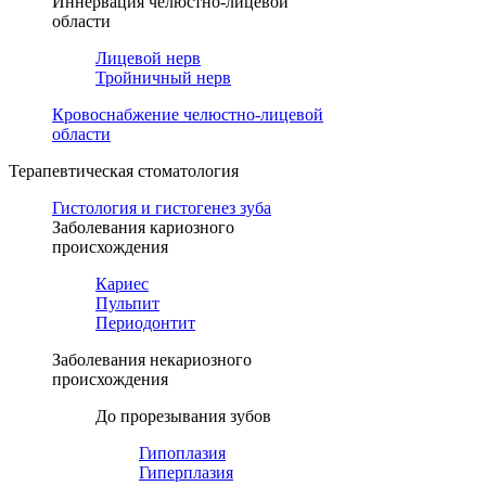
Иннервация челюстно-лицевой
области
Лицевой нерв
Тройничный нерв
Кровоснабжение челюстно-лицевой
области
Терапевтическая стоматология
Гистология и гистогенез зуба
Заболевания кариозного
происхождения
Кариес
Пульпит
Периодонтит
Заболевания некариозного
происхождения
До прорезывания зубов
Гипоплазия
Гиперплазия