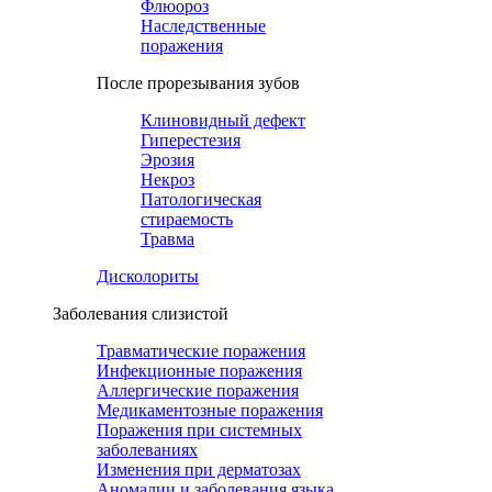
Флюороз
Наследственные
поражения
После прорезывания зубов
Клиновидный дефект
Гиперестезия
Эрозия
Некроз
Патологическая
стираемость
Травма
Дисколориты
Заболевания слизистой
Травматические поражения
Инфекционные поражения
Аллергические поражения
Медикаментозные поражения
Поражения при системных
заболеваниях
Изменения при дерматозах
Аномалии и заболевания языка