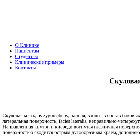
О Клинике
Пациентам
Студентам
Клинические примеры
Контакты
Скуловая
Скуловая кость, os zygomaticus, парная, входит в состав боко
латеральная поверхность, facies lateralis, неправильно-четыре
Направленная кнутри и кпереди вогнутая глазничная поверхность
поверхностью сходится острым дугообразным краем, дополняющи