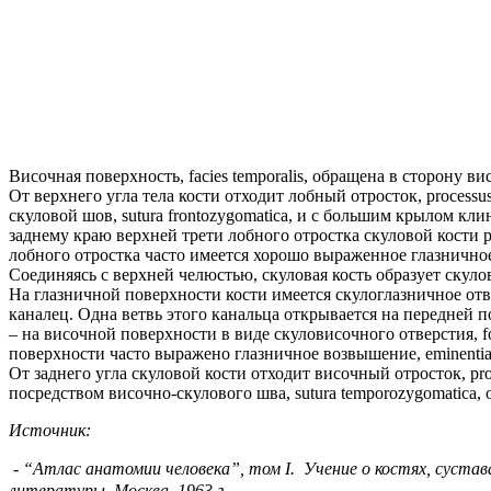
Височная поверхность, facies temporalis, обращена в сторону в
От верхнего угла тела кости отходит лобный отросток, processus
скуловой шов, sutura frontozygomatica, и с большим крылом кли
заднему краю верхней трети лобного отростка скуловой кости р
лобного отростка часто имеется хорошо выраженное глазничное в
Соединяясь с верхней челюстью, скуловая кость образует скулов
На глазничной поверхности кости имеется скулоглазничное отве
каналец. Одна ветвь этого канальца открывается на передней по
– на височной поверхности в виде скуловисочного отверстия, f
поверхности часто выражено глазничное возвышение, eminentia o
От заднего угла скуловой кости отходит височный отросток, pro
посредством височно-скулового шва, sutura temporozygomatica, о
Источник:
- “Атлас анатомии человека”, том
I
. Учение о костях, сустав
литературы, Москва, 1963 г.