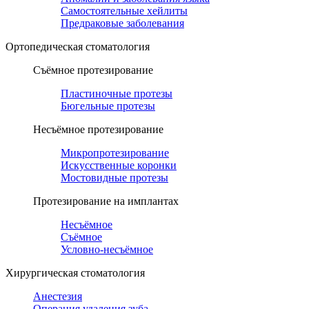
Самостоятельные хейлиты
Предраковые заболевания
Ортопедическая cтоматология
Съёмное протезирование
Пластиночные протезы
Бюгельные протезы
Несъёмное протезирование
Микропротезирование
Искусственные коронки
Мостовидные протезы
Протезирование на имплантах
Несъёмное
Съёмное
Условно-несъёмное
Хирургическая стоматология
Анестезия
Операция удаления зуба