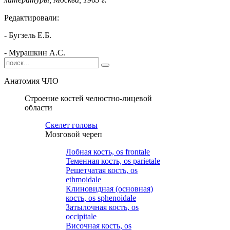
Редактировали:
- Бугзель Е.Б.
- Мурашкин А.С.
Анатомия ЧЛО
Строение костей челюстно-лицевой
области
Cкелет головы
Мозговой череп
Лобная кость, os frontale
Теменная кость, os parietale
Решетчатая кость, os
ethmoidale
Клиновидная (основная)
кость, os sphenoidale
Затылочная кость, os
occipitale
Височная кость, os