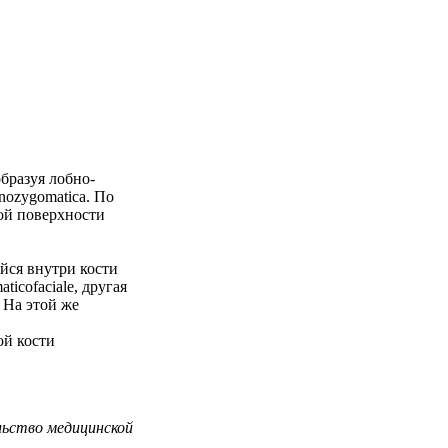
образуя лобно-
nozygomatica. По
ной поверхности
ийся внутри кости
icofaciale, другая
 На этой же
ой кости
ельство медицинской