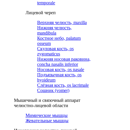
temporale
Лицевой череп
Верхняя челюсть, maxilla
Нижняя челюсть,
mandibula
Костное небо, palatum
osseum
Скуловая кость, os
zygomaticus
Нижняя носовая раковина,
concha nasalis inferior
Носовая кость, os nasale
Подъязычная кость, os
hyoideum
Слёзная кость, os lacrimale
Сошник (vomer)
Мышечный и связочный аппарат
челюстно-лицевой области
Мимические мышцы
Жевательные мышцы