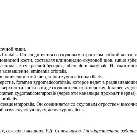
исочной ямки.
 frontalis. Он соединяется со скуловым отростком лобной кости, 
новидной кости, составляя клиновидно-скуловой шов, sutura sphe
асполагается краевой бугорок, tuberculum marginale. На глазнич
озвышение, eminentia orbitalis.
ерхнечелюстной шов, sutura zygomaticomaxillaris.
рстие, foramen zygomaticoorbitale, которое ведет в раздваивающ
верхности кости в виде скулолицевого отверстия, foramen zygomat
oramen zygomaticotemporale (через эти канальцы проходят нервы).
rbitalis.
cessus temporalis. Он соединяется со скуловым отростком височн
бразуя скуловую дугу, arcus zygomaticus
ах, связках и мышцах. Р.Д. Синельников. Государственное издат