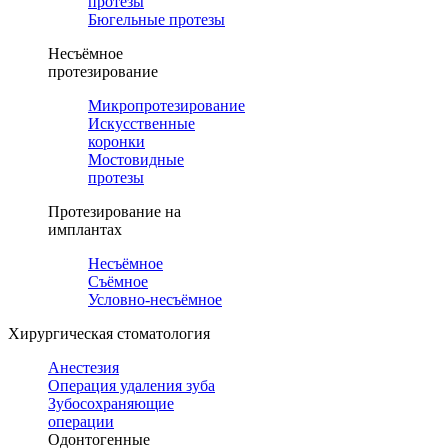
протезы
Бюгельные протезы
Несъёмное
протезирование
Микропротезирование
Искусственные
коронки
Мостовидные
протезы
Протезирование на
имплантах
Несъёмное
Съёмное
Условно-несъёмное
Хирургическая стоматология
Анестезия
Операция удаления зуба
Зубосохраняющие
операции
Одонтогенные