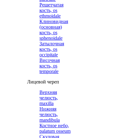
Решетчатая
кость, os
ethmoidale
Клиновидная
(основная)
кость, os
sphenoidale
Затылочная
кость, os
occipitale
Височная
кость, os
temporale
Лицевой череп
Верхняя
челюсть,
maxilla
Нижняя
челюсть,
mandibula
Костное небо,
palatum osseum
Скуловая