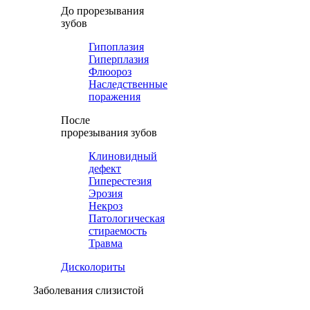
До прорезывания
зубов
Гипоплазия
Гиперплазия
Флюороз
Наследственные
поражения
После
прорезывания зубов
Клиновидный
дефект
Гиперестезия
Эрозия
Некроз
Патологическая
стираемость
Травма
Дисколориты
Заболевания слизистой