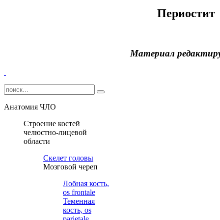
Периостит
Материал редактир
Анатомия ЧЛО
Строение костей
челюстно-лицевой
области
Cкелет головы
Мозговой череп
Лобная кость,
os frontale
Теменная
кость, os
parietale