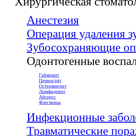
Хирургическая стомато
Анестезия
Операция удаления з
Зубосохраняющие оп
Одонтогенные воспал
Гайморит
Периостит
Остеомиелит
Лимфаденит
Абсцесс
Флегмоны
Инфекционные забол
Травматические пор