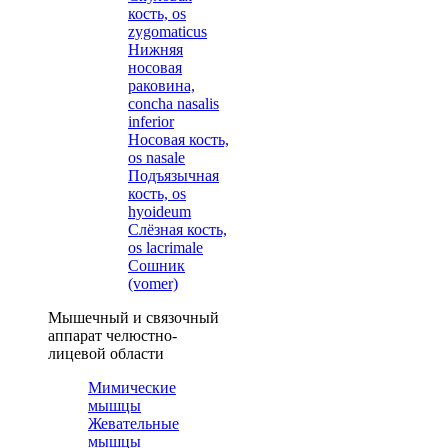
кость, os
zygomaticus
Нижняя
носовая
раковина,
concha nasalis
inferior
Носовая кость,
os nasale
Подъязычная
кость, os
hyoideum
Слёзная кость,
os lacrimale
Сошник
(vomer)
Мышечный и связочный
аппарат челюстно-
лицевой области
Мимические
мышцы
Жевательные
мышцы