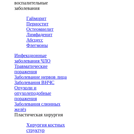
воспалительные
заболевания
Гайморит
Периостит
Остеомиелит
Лимфаденит
Абсцесс
Флегмоны
Инфекционные
заболевания ЧЛО
Травматические
поражения
Заболевание нервов лица
Заболевания ВНЧС
Опухоли и
опухолеподобные
поражения
Заболевания слюнных
желёз
Пластическая хирургия
Хирургия костных
структур