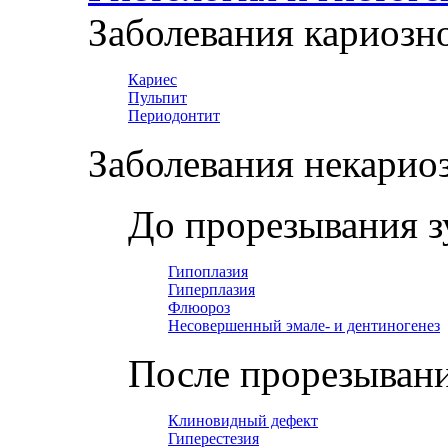
Заболевания кариозн
Кариес
Пульпит
Периодонтит
Заболевания некарио
До прорезывания з
Гипоплазия
Гиперплазия
Флюороз
Несовершенный эмале- и дентиногенез
После прорезывани
Клиновидный дефект
Гиперестезия