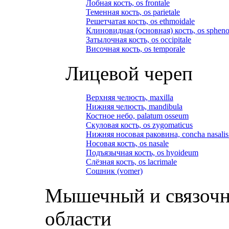
Лобная кость, os frontale
Теменная кость, os parietale
Решетчатая кость, os ethmoidale
Клиновидная (основная) кость, os spheno
Затылочная кость, os occipitale
Височная кость, os temporale
Лицевой череп
Верхняя челюсть, maxilla
Нижняя челюсть, mandibula
Костное небо, palatum osseum
Скуловая кость, os zygomaticus
Нижняя носовая раковина, concha nasalis 
Носовая кость, os nasale
Подъязычная кость, os hyoideum
Слёзная кость, os lacrimale
Сошник (vomer)
Мышечный и связочн
области