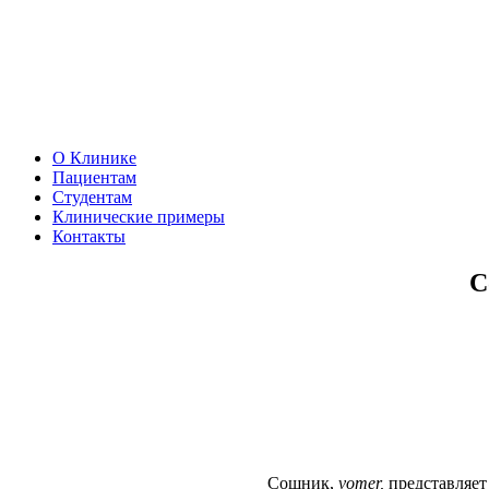
О Клинике
Пациентам
Студентам
Клинические примеры
Контакты
С
Сошник,
vomer
,
представляет