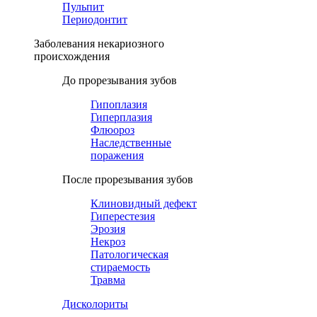
Пульпит
Периодонтит
Заболевания некариозного
происхождения
До прорезывания зубов
Гипоплазия
Гиперплазия
Флюороз
Наследственные
поражения
После прорезывания зубов
Клиновидный дефект
Гиперестезия
Эрозия
Некроз
Патологическая
стираемость
Травма
Дисколориты