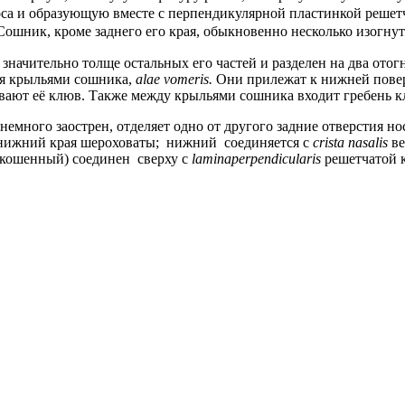
са и образующую вместе с перпендикулярной пластинкой решет
Сошник, кроме заднего его края, обыкновенно несколько изогнут 
значительно толще остальных его частей и разделен на два ото
ся крыльями сошника,
alae
vomeris
.
Они прилежат к нижней повер
вают её клюв. Также между крыльями сошника входит гребень к
немного заострен, отделяет одно от другого задние отверстия но
нижний края шероховаты; нижний соединяется с
crista
nasalis
в
(скошенный) соединен сверху с
lamina
perpendicularis
решетчатой к
.