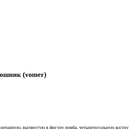
ошник (vomer)
 непарную, вытянутую в фигуру ромба, четырехугольную костну