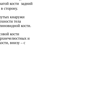
чатой кости задний
в сторону.
гнутых кнаружи
хности тела
линовидной кости.
совой кости
ерхнечелюстных и
ости, внизу – с