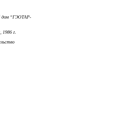
ий дом “ГЭОТАР-
 1986 г.
ельство