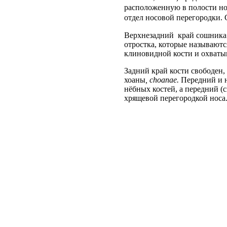
расположенную в полости но
отдел носовой перегородки. 
Верхнезадний край сошника 
отростка, которые называют
клиновидной кости и охваты
Задний край кости свободен, 
хоаны
,
choanae
.
Передний и
нёбных костей, а передний 
хрящевой перегородкой носа