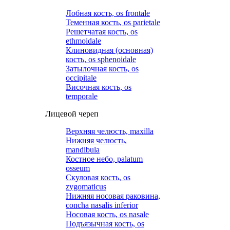
Лобная кость, os frontale
Теменная кость, os parietale
Решетчатая кость, os
ethmoidale
Клиновидная (основная)
кость, os sphenoidale
Затылочная кость, os
occipitale
Височная кость, os
temporale
Лицевой череп
Верхняя челюсть, maxilla
Нижняя челюсть,
mandibula
Костное небо, palatum
osseum
Скуловая кость, os
zygomaticus
Нижняя носовая раковина,
concha nasalis inferior
Носовая кость, os nasale
Подъязычная кость, os