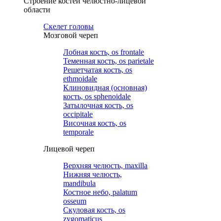
Строение костей челюстно-лицевой
области
Cкелет головы
Мозговой череп
Лобная кость, os frontale
Теменная кость, os parietale
Решетчатая кость, os
ethmoidale
Клиновидная (основная)
кость, os sphenoidale
Затылочная кость, os
occipitale
Височная кость, os
temporale
Лицевой череп
Верхняя челюсть, maxilla
Нижняя челюсть,
mandibula
Костное небо, palatum
osseum
Скуловая кость, os
zygomaticus