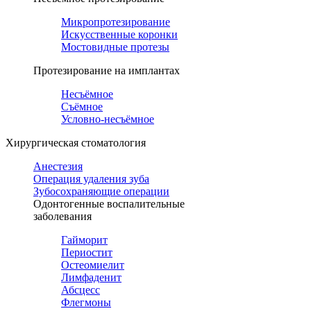
Микропротезирование
Искусственные коронки
Мостовидные протезы
Протезирование на имплантах
Несъёмное
Съёмное
Условно-несъёмное
Хирургическая стоматология
Анестезия
Операция удаления зуба
Зубосохраняющие операции
Одонтогенные воспалительные
заболевания
Гайморит
Периостит
Остеомиелит
Лимфаденит
Абсцесс
Флегмоны