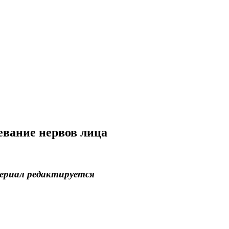
евание нервов лица
риал редактируется