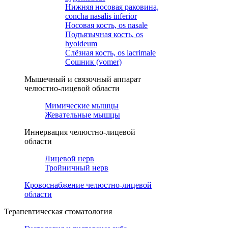
Нижняя носовая раковина,
concha nasalis inferior
Носовая кость, os nasale
Подъязычная кость, os
hyoideum
Слёзная кость, os lacrimale
Сошник (vomer)
Мышечный и связочный аппарат
челюстно-лицевой области
Мимические мышцы
Жевательные мышцы
Иннервация челюстно-лицевой
области
Лицевой нерв
Тройничный нерв
Кровоснабжение челюстно-лицевой
области
Терапевтическая стоматология