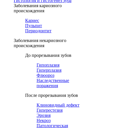
Гистология и гистогенез зуба
Заболевания кариозного
происхождения
Кариес
Пульпит
Периодонтит
Заболевания некариозного
происхождения
До прорезывания зубов
Гипоплазия
Гиперплазия
Флюороз
Наследственные
поражения
После прорезывания зубов
Клиновидный дефект
Гиперестезия
Эрозия
Некроз
Патологическая