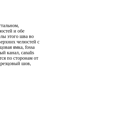
ттальном,
люстей и обе
елы этого шва во
верхних челюстей с
овая ямка, fossa
ый канал, canalis
тся по сторонам от
й резцовый шов,