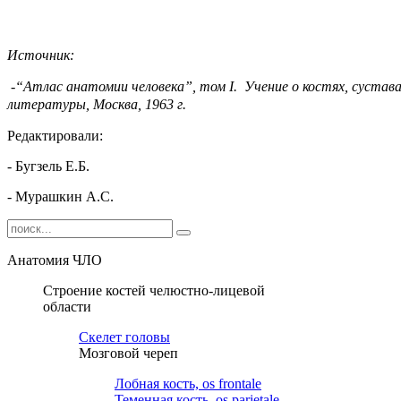
Источник:
-“Атлас анатомии человека”, том
I
. Учение о костях, сустав
литературы, Москва, 1963 г.
Редактировали:
- Бугзель Е.Б.
- Мурашкин А.С.
Анатомия ЧЛО
Строение костей челюстно-лицевой
области
Cкелет головы
Мозговой череп
Лобная кость, os frontale
Теменная кость, os parietale