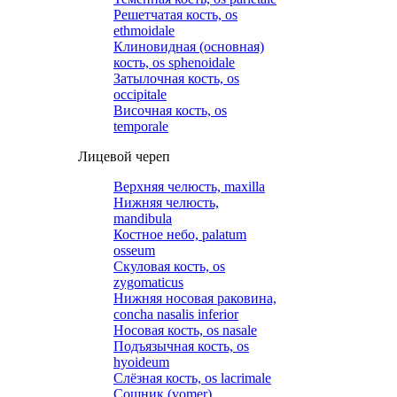
Решетчатая кость, os
ethmoidale
Клиновидная (основная)
кость, os sphenoidale
Затылочная кость, os
occipitale
Височная кость, os
temporale
Лицевой череп
Верхняя челюсть, maxilla
Нижняя челюсть,
mandibula
Костное небо, palatum
osseum
Скуловая кость, os
zygomaticus
Нижняя носовая раковина,
concha nasalis inferior
Носовая кость, os nasale
Подъязычная кость, os
hyoideum
Слёзная кость, os lacrimale
Сошник (vomer)