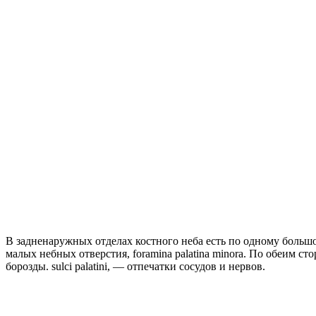
В задненаружных отделах костного неба есть по одному большом
малых небных отверстия, foramina palatina minora. По обеим ст
борозды. sulci palatini, — отпечатки сосудов и нервов.