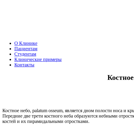
О Клинике
Пациентам
Студентам
Клинические примеры
Контакты
Костное
Костное небо, palatum osseum, является дном полости носа и к
Передние две трети костного неба образуются небными отрост
костей и их пирамидальными отростками.