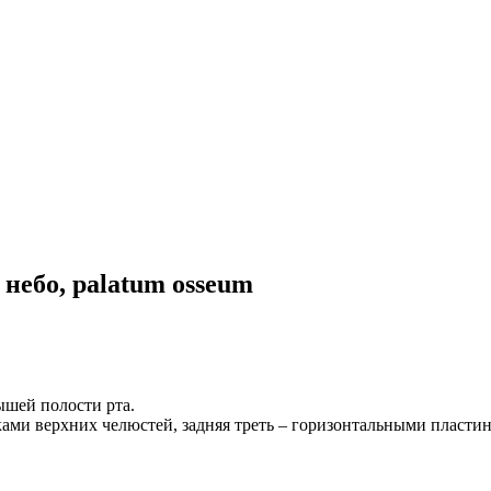
 небо, palatum osseum
рышей полости рта.
ками верхних челюстей, задняя треть – горизонтальными пласт