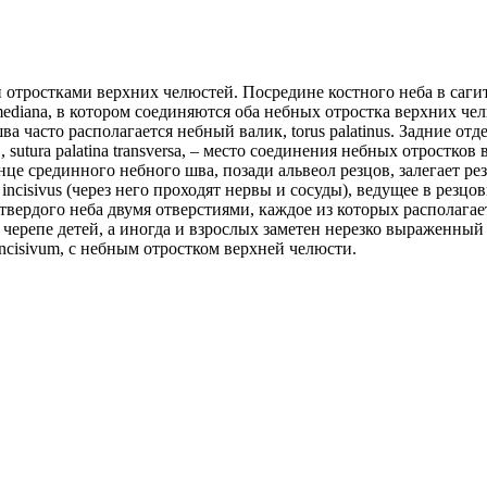
 отростками верхних челюстей. Посредине костного неба в саги
mediana, в котором соединяются оба небных отростка верхних че
 часто располагается небный валик, torus palatinus. Задние отд
tura palatina transversa, – место соединения небных отростков 
 срединного небного шва, позади альвеол резцов, залегает резц
 incisivus (через него проходят нервы и сосуды), ведущее в резцов
 твердого неба двумя отверстиями, каждое из которых располагае
а черепе детей, а иногда и взрослых заметен нерезко выраженны
incisivum, с небным отростком верхней челюсти.