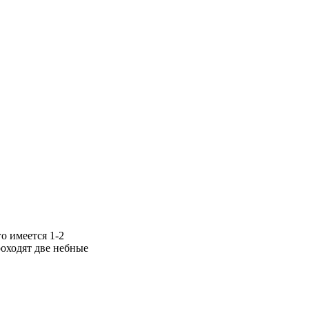
о имеется 1-2
роходят две небные