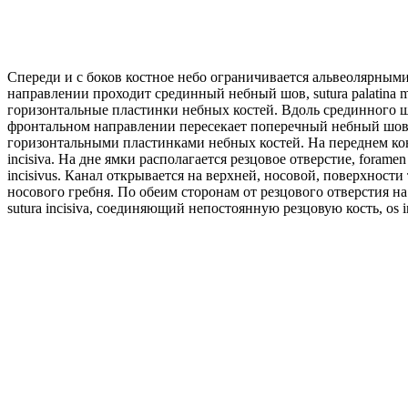
Спереди и с боков костное небо ограничивается альвеолярными
направлении проходит срединный небный шов, sutura palatina 
горизонтальные пластинки небных костей. Вдоль срединного шва
фронтальном направлении пересекает поперечный небный шов, su
горизонтальными пластинками небных костей. На переднем конце
incisiva. На дне ямки располагается резцовое отверстие, foramen
incisivus. Канал открывается на верхней, носовой, поверхности
носового гребня. По обеим сторонам от резцового отверстия н
sutura incisiva, соединяющий непостоянную резцовую кость, os 