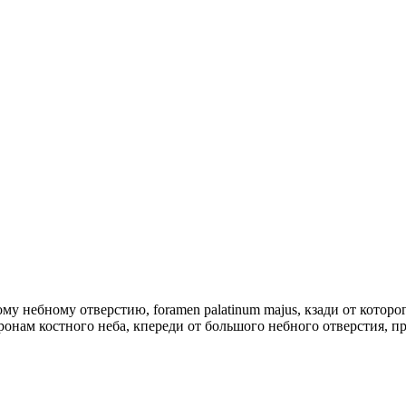
у небному отверстию, foramen palatinum majus, кзади от которог
оронам костного неба, кпереди от большого небного отверстия, п