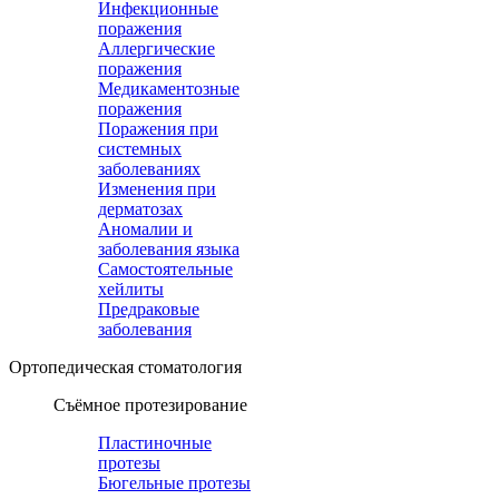
Инфекционные
поражения
Аллергические
поражения
Медикаментозные
поражения
Поражения при
системных
заболеваниях
Изменения при
дерматозах
Аномалии и
заболевания языка
Самостоятельные
хейлиты
Предраковые
заболевания
Ортопедическая cтоматология
Съёмное протезирование
Пластиночные
протезы
Бюгельные протезы