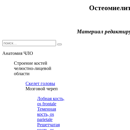
Остеомиели
Материал редактир
Анатомия ЧЛО
Строение костей
челюстно-лицевой
области
Cкелет головы
Мозговой череп
Лобная кость,
os frontale
Теменная
кость, os
parietale
Решетчатая
кость, os