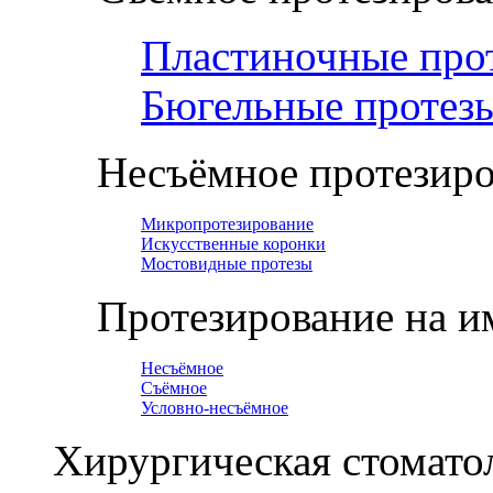
Пластиночные про
Бюгельные протез
Несъёмное протезир
Микропротезирование
Искусственные коронки
Мостовидные протезы
Протезирование на и
Несъёмное
Съёмное
Условно-несъёмное
Хирургическая стомато