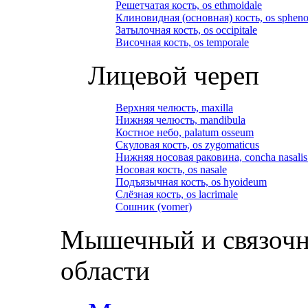
Решетчатая кость, os ethmoidale
Клиновидная (основная) кость, os spheno
Затылочная кость, os occipitale
Височная кость, os temporale
Лицевой череп
Верхняя челюсть, maxilla
Нижняя челюсть, mandibula
Костное небо, palatum osseum
Скуловая кость, os zygomaticus
Нижняя носовая раковина, concha nasalis 
Носовая кость, os nasale
Подъязычная кость, os hyoideum
Слёзная кость, os lacrimale
Сошник (vomer)
Мышечный и связочн
области