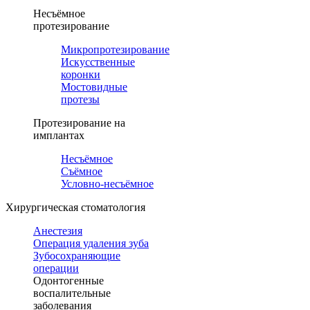
Несъёмное
протезирование
Микропротезирование
Искусственные
коронки
Мостовидные
протезы
Протезирование на
имплантах
Несъёмное
Съёмное
Условно-несъёмное
Хирургическая стоматология
Анестезия
Операция удаления зуба
Зубосохраняющие
операции
Одонтогенные
воспалительные
заболевания