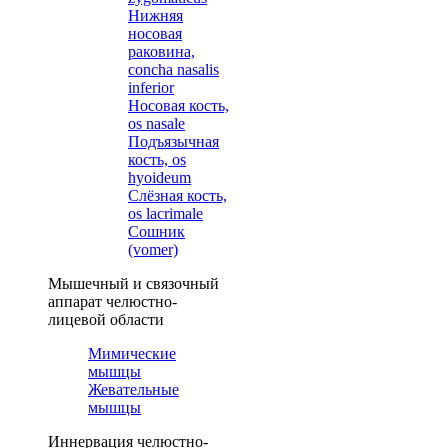
Нижняя
носовая
раковина,
concha nasalis
inferior
Носовая кость,
os nasale
Подъязычная
кость, os
hyoideum
Слёзная кость,
os lacrimale
Сошник
(vomer)
Мышечный и связочный
аппарат челюстно-
лицевой области
Мимические
мышцы
Жевательные
мышцы
Иннервация челюстно-