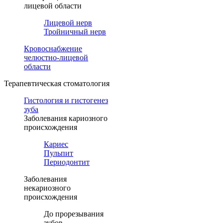
лицевой области
Лицевой нерв
Тройничный нерв
Кровоснабжение
челюстно-лицевой
области
Терапевтическая стоматология
Гистология и гистогенез
зуба
Заболевания кариозного
происхождения
Кариес
Пульпит
Периодонтит
Заболевания
некариозного
происхождения
До прорезывания
зубов