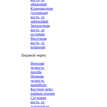
ethmoidale
Клиновидная
(основная)
кость, os
sphenoidale
Затылочная
кость, os
occipitale
Височная
кость, os
temporale
Лицевой череп
Верхняя
челюсть,
maxilla
Нижняя
челюсть,
mandibula
Костное небо,
palatum osseum
Скуловая
кость, os
zygomaticus