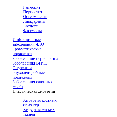
Гайморит
Периостит
Остеомиелит
Лимфаденит
Абсцесс
Флегмоны
Инфекционные
заболевания ЧЛО
Травматические
поражения
Заболевание нервов лица
Заболевания ВНЧС
Опухоли и
опухолеподобные
поражения
Заболевания слюнных
желёз
Пластическая хирургия
Хирургия костных
структур
Хирургия мягких
тканей