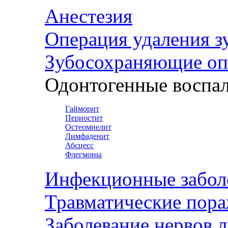
Анестезия
Операция удаления з
Зубосохраняющие оп
Одонтогенные воспал
Гайморит
Периостит
Остеомиелит
Лимфаденит
Абсцесс
Флегмоны
Инфекционные забол
Травматические пор
Заболевание нервов 