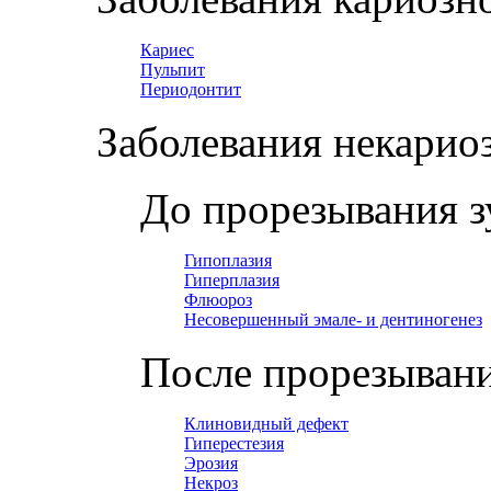
Кариес
Пульпит
Периодонтит
Заболевания некарио
До прорезывания з
Гипоплазия
Гиперплазия
Флюороз
Несовершенный эмале- и дентиногенез
После прорезывани
Клиновидный дефект
Гиперестезия
Эрозия
Некроз