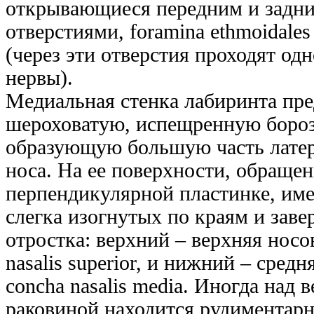
открывающиеся передним и задн
отверстиями, foramina ethmoidales a
(через эти отверстия проходят о
нервы).
Медиальная стенка лабиринта пре
шероховатую, испещренную бороз
образующую большую часть латер
носа. На ее поверхности, обраще
перпендикулярной пластинке, име
слегка изогнутых по краям и зав
отростка: верхний – верхняя носо
nasalis superior, и нижний – средн
concha nasalis media. Иногда над 
раковиной находится рудиментарн