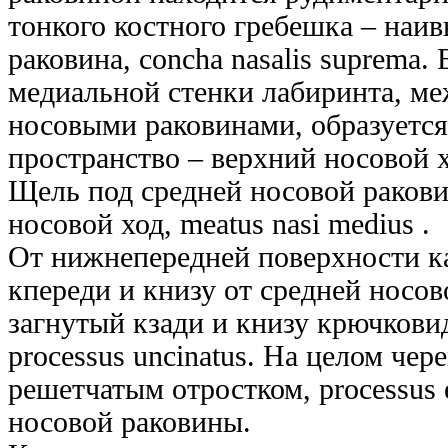
тонкого костного гребешка – наи
раковина, concha nasalis suprema.
медиальной стенки лабиринта, ме
носовыми раковинами, образуетс
пространство – верхний носовой хо
Щель под средней носовой ракови
носовой ход, meatus nasi medius .
От нижнепередней поверхности к
кпереди и книзу от средней носов
загнутый кзади и книзу крючкови
processus uncinatus. На целом чер
решетчатым отростком, processus 
носовой раковины.