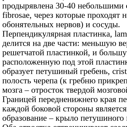
продырявлена 30-40 небольшими о
fibrosae, через которые проходят 
обонятельных нервов) и сосуды.
Перпендикулярная пластинка, lamin
делится на две части: меньшую 
решетчатой пластинкой, и боль
расположенную под этой пластинк
образует петушиный гребень, crista
полость черепа (к гребню прикре
мозга – отросток твердой мозгово
Границей передненижнего края пе
каждой боковой стороны является
образование – крыло петушиного гре