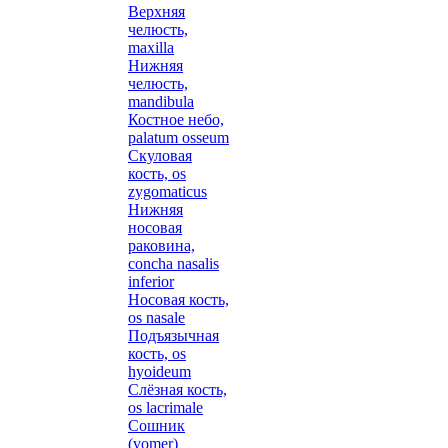
Верхняя
челюсть,
maxilla
Нижняя
челюсть,
mandibula
Костное небо,
palatum osseum
Скуловая
кость, os
zygomaticus
Нижняя
носовая
раковина,
concha nasalis
inferior
Носовая кость,
os nasale
Подъязычная
кость, os
hyoideum
Слёзная кость,
os lacrimale
Сошник
(vomer)