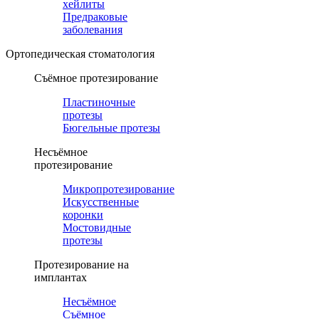
хейлиты
Предраковые
заболевания
Ортопедическая cтоматология
Съёмное протезирование
Пластиночные
протезы
Бюгельные протезы
Несъёмное
протезирование
Микропротезирование
Искусственные
коронки
Мостовидные
протезы
Протезирование на
имплантах
Несъёмное
Съёмное