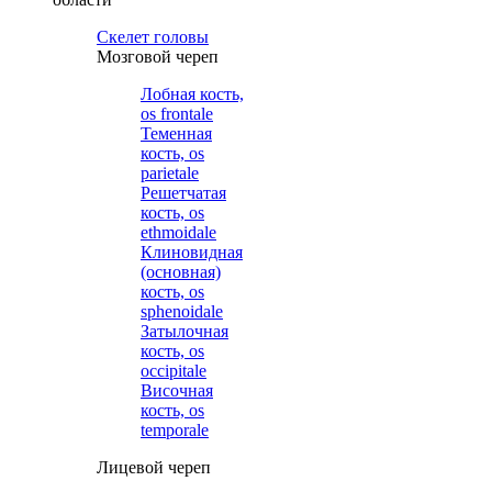
Cкелет головы
Мозговой череп
Лобная кость,
os frontale
Теменная
кость, os
parietale
Решетчатая
кость, os
ethmoidale
Клиновидная
(основная)
кость, os
sphenoidale
Затылочная
кость, os
occipitale
Височная
кость, os
temporale
Лицевой череп