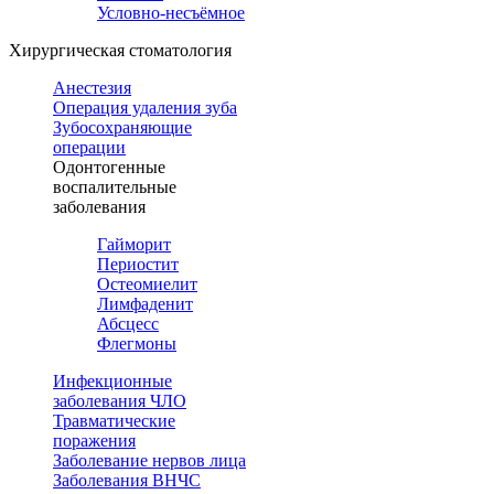
Условно-несъёмное
Хирургическая стоматология
Анестезия
Операция удаления зуба
Зубосохраняющие
операции
Одонтогенные
воспалительные
заболевания
Гайморит
Периостит
Остеомиелит
Лимфаденит
Абсцесс
Флегмоны
Инфекционные
заболевания ЧЛО
Травматические
поражения
Заболевание нервов лица
Заболевания ВНЧС