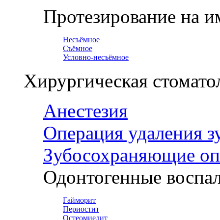
Протезирование на и
Несъёмное
Съёмное
Условно-несъёмное
Хирургическая стомато
Анестезия
Операция удаления з
Зубосохраняющие оп
Одонтогенные воспал
Гайморит
Периостит
Остеомиелит