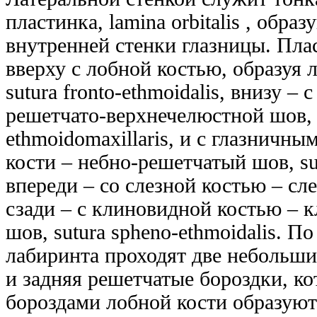
пластинка, lamina orbitalis , обр
внутренней стенки глазницы. Пла
вверху с лобной костью, образуя
sutura fronto-ethmoidalis, внизу –
решетчато-верхнечелюстной шов, 
ethmoidomaxillaris, и с глазничн
кости – небно-решетчатый шов, sut
впереди – со слезной костью – с
сзади – с клиновидной костью – 
шов, sutura spheno-ethmoidalis. П
лабиринта проходят две небольши
и задняя решетчатые бороздки, к
бороздами лобной кости образуют