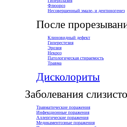
Гиперплазия
Флюороз
Несовершенный эмале- и дентиногенез
После прорезывани
Клиновидный дефект
Гиперестезия
Эрозия
Некроз
Патологическая стираемость
Травма
Дисколориты
Заболевания слизист
Травматические поражения
Инфекционные поражения
Аллергические поражения
Медикаментозные поражения