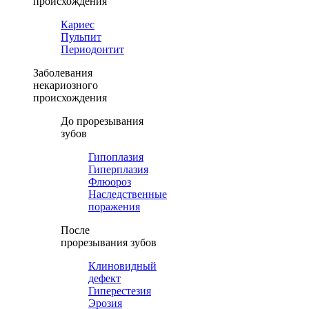
происхождения
Кариес
Пульпит
Периодонтит
Заболевания
некариозного
происхождения
До прорезывания
зубов
Гипоплазия
Гиперплазия
Флюороз
Наследственные
поражения
После
прорезывания зубов
Клиновидный
дефект
Гиперестезия
Эрозия