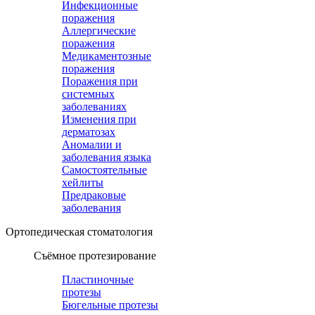
Инфекционные
поражения
Аллергические
поражения
Медикаментозные
поражения
Поражения при
системных
заболеваниях
Изменения при
дерматозах
Аномалии и
заболевания языка
Самостоятельные
хейлиты
Предраковые
заболевания
Ортопедическая cтоматология
Съёмное протезирование
Пластиночные
протезы
Бюгельные протезы