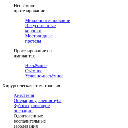
Несъёмное
протезирование
Микропротезирование
Искусственные
коронки
Мостовидные
протезы
Протезирование на
имплантах
Несъёмное
Съёмное
Условно-несъёмное
Хирургическая стоматология
Анестезия
Операция удаления зуба
Зубосохраняющие
операции
Одонтогенные
воспалительные
заболевания