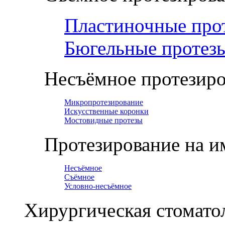
Пластиночные про
Бюгельные протез
Несъёмное протезир
Микропротезирование
Искусственные коронки
Мостовидные протезы
Протезирование на и
Несъёмное
Съёмное
Условно-несъёмное
Хирургическая стомато