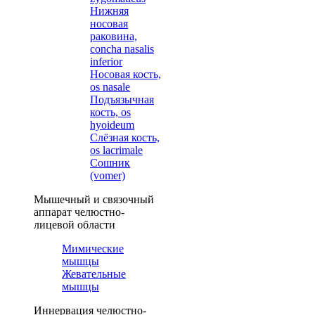
Нижняя
носовая
раковина,
concha nasalis
inferior
Носовая кость,
os nasale
Подъязычная
кость, os
hyoideum
Слёзная кость,
os lacrimale
Сошник
(vomer)
Мышечный и связочный
аппарат челюстно-
лицевой области
Мимические
мышцы
Жевательные
мышцы
Иннервация челюстно-