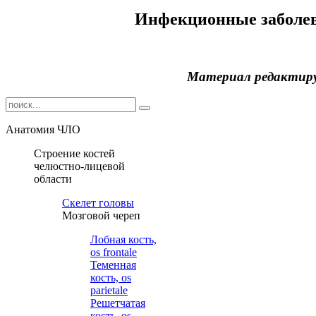
Инфекционные заболе
Материал редактир
Анатомия ЧЛО
Строение костей
челюстно-лицевой
области
Cкелет головы
Мозговой череп
Лобная кость,
os frontale
Теменная
кость, os
parietale
Решетчатая
кость, os