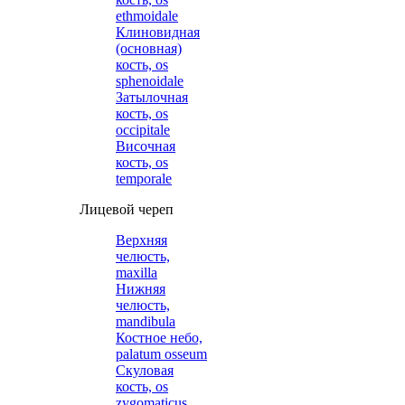
ethmoidale
Клиновидная
(основная)
кость, os
sphenoidale
Затылочная
кость, os
occipitale
Височная
кость, os
temporale
Лицевой череп
Верхняя
челюсть,
maxilla
Нижняя
челюсть,
mandibula
Костное небо,
palatum osseum
Скуловая
кость, os
zygomaticus