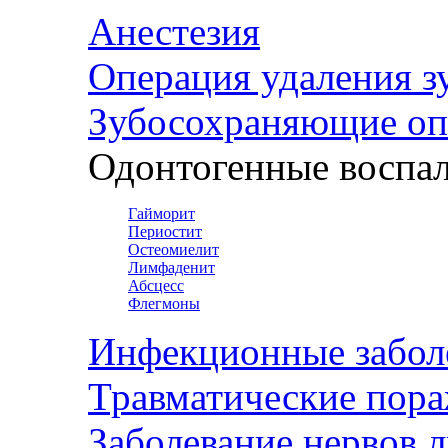
Анестезия
Операция удаления з
Зубосохраняющие оп
Одонтогенные воспал
Гайморит
Периостит
Остеомиелит
Лимфаденит
Абсцесс
Флегмоны
Инфекционные забол
Травматические пор
Заболевание нервов 