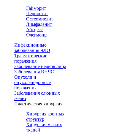
Гайморит
Периостит
Остеомиелит
Лимфаденит
Абсцесс
Флегмоны
Инфекционные
заболевания ЧЛО
Травматические
поражения
Заболевание нервов лица
Заболевания ВНЧС
Опухоли и
опухолеподобные
поражения
Заболевания слюнных
желёз
Пластическая хирургия
Хирургия костных
структур
Хирургия мягких
тканей