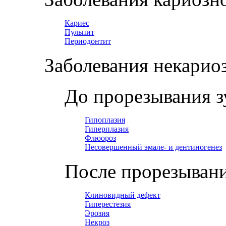
Кариес
Пульпит
Периодонтит
Заболевания некарио
До прорезывания з
Гипоплазия
Гиперплазия
Флюороз
Несовершенный эмале- и дентиногенез
После прорезывани
Клиновидный дефект
Гиперестезия
Эрозия
Некроз