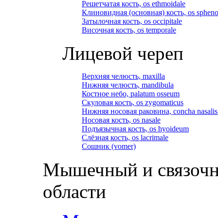
Решетчатая кость, os ethmoidale
Клиновидная (основная) кость, os spheno
Затылочная кость, os occipitale
Височная кость, os temporale
Лицевой череп
Верхняя челюсть, maxilla
Нижняя челюсть, mandibula
Костное небо, palatum osseum
Скуловая кость, os zygomaticus
Нижняя носовая раковина, concha nasalis 
Носовая кость, os nasale
Подъязычная кость, os hyoideum
Слёзная кость, os lacrimale
Сошник (vomer)
Мышечный и связочн
области