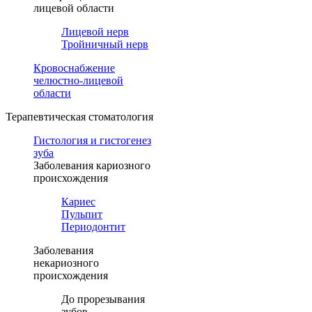
лицевой области
Лицевой нерв
Тройничный нерв
Кровоснабжение
челюстно-лицевой
области
Терапевтическая стоматология
Гистология и гистогенез
зуба
Заболевания кариозного
происхождения
Кариес
Пульпит
Периодонтит
Заболевания
некариозного
происхождения
До прорезывания
зубов