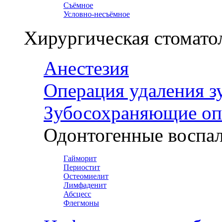
Съёмное
Условно-несъёмное
Хирургическая стомато
Анестезия
Операция удаления з
Зубосохраняющие оп
Одонтогенные воспал
Гайморит
Периостит
Остеомиелит
Лимфаденит
Абсцесс
Флегмоны