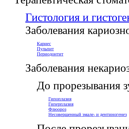
Гистология и гистоге
Заболевания кариозн
Кариес
Пульпит
Периодонтит
Заболевания некарио
До прорезывания з
Гипоплазия
Гиперплазия
Флюороз
Несовершенный эмале- и дентиногенез
После прорезывани