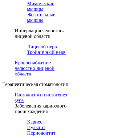
Мимические
мышцы
Жевательные
мышцы
Иннервация челюстно-
лицевой области
Лицевой нерв
Тройничный нерв
Кровоснабжение
челюстно-лицевой
области
Терапевтическая стоматология
Гистология и гистогенез
зуба
Заболевания кариозного
происхождения
Кариес
Пульпит
Периодонтит