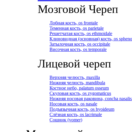
Мозговой Череп
Лобная кость, os frontale
Теменная кость, os parietale
Решетчатая кость, os ethmoidale
Клиновидная (основная) кость, os spheno
Затылочная кость, os occipitale
Височная кость, os temporale
Лицевой череп
Верхняя челюсть, maxilla
Нижняя челюсть, mandibula
Костное небо, palatum osseum
Скуловая кость, os zygomaticus
Нижняя носовая раковина, concha nasalis 
Носовая кость, os nasale
Подъязычная кость, os hyoideum
Слёзная кость, os lacrimale
Сошник (vomer)