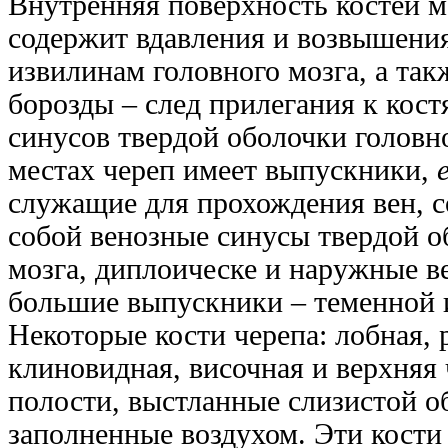
Внутренняя поверхность костей м
содержит вдавления и возвышени
извилинам головного мозга, а так
борозды – след прилегания к кост
синусов твердой оболочки головн
местах череп имеет выпускники,
e
служащие для прохождения вен,
собой венозные синусы твердой о
мозга, диплоическе и наружные в
большие выпускники – теменной 
Некоторые кости черепа: лобная, 
клиновидная, височная и верхняя
полости, выстланные слизистой о
заполненные воздухом. Эти кости