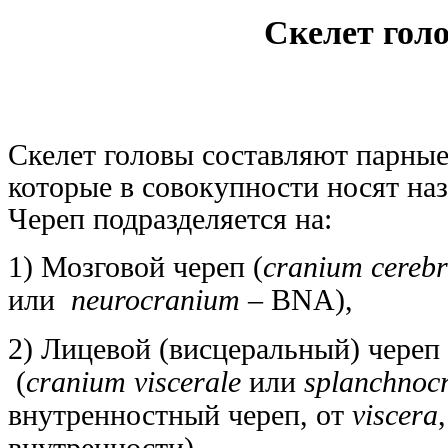
Cкелет гол
Скелет головы составляют парные
которые в совокупности носят наз
Череп подразделяется на:
1) Мозговой череп (
cranium cerebr
или
neurocranium
– BNA),
2) Лицевой (висцеральный) череп
(
cranium viscerale
или
splanchnoc
внутренностный череп, от
viscera
,
внутренности).