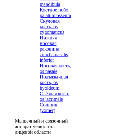
mandibula
Костное небо,
palatum osseum
Скуловая
кость, os
zygomaticus
Нижняя
носовая
раковина,
concha nasalis
inferior
Носовая кость,
os nasale
Подъязычная
кость, os
hyoideum
Слёзная кость,
os lacrimale
Сошник
(vomer)
Мышечный и связочный
аппарат челюстно-
лицевой области