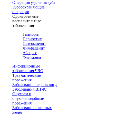
Операция удаления зуба
Зубосохраняющие
операции
Одонтогенные
воспалительные
заболевания
Гайморит
Периостит
Остеомиелит
Лимфаденит
Абсцесс
Флегмоны
Инфекционные
заболевания ЧЛО
Травматические
поражения
Заболевание нервов лица
Заболевания ВНЧС
Опухоли и
опухолеподобные
поражения
Заболевания слюнных
желёз