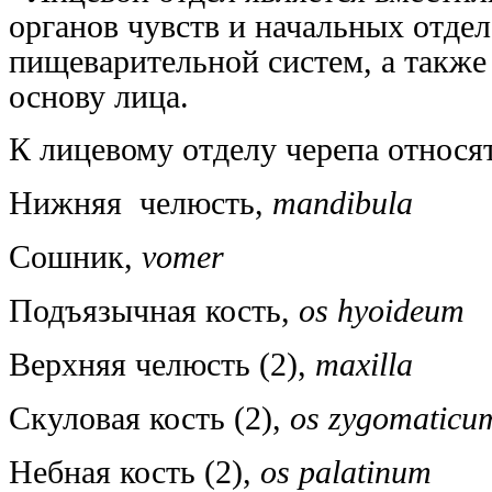
органов чувств и начальных отде
пищеварительной систем, а также
основу лица.
К лицевому отделу черепа относят
Нижняя челюсть,
mandibula
Сошник,
vomer
Подъязычная кость,
os hyoideum
Верхняя челюсть (2),
maxilla
Скуловая кость (2),
os zygomaticu
Небная кость (2),
os palatinum