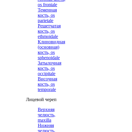
os frontale
Теменная
кость, os
parietale
Решетчатая
кость, os
ethmoidale
Клиновидная
(основная)
кость, os
sphenoidale
Затылочная
кость, os
occipitale
Височная
кость, os
temporale
Лицевой череп
Верхняя
челюсть,
maxilla
Нижняя
челюсть,