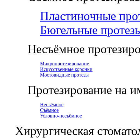
Пластиночные про
Бюгельные протез
Несъёмное протезир
Микропротезирование
Искусственные коронки
Мостовидные протезы
Протезирование на и
Несъёмное
Съёмное
Условно-несъёмное
Хирургическая стомато