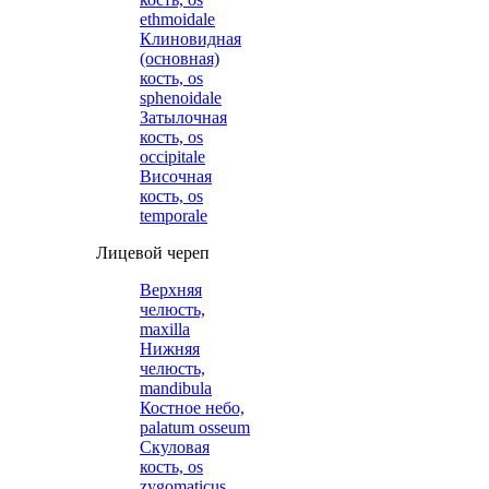
ethmoidale
Клиновидная
(основная)
кость, os
sphenoidale
Затылочная
кость, os
occipitale
Височная
кость, os
temporale
Лицевой череп
Верхняя
челюсть,
maxilla
Нижняя
челюсть,
mandibula
Костное небо,
palatum osseum
Скуловая
кость, os
zygomaticus