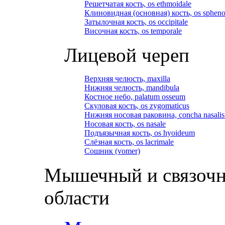
Решетчатая кость, os ethmoidale
Клиновидная (основная) кость, os spheno
Затылочная кость, os occipitale
Височная кость, os temporale
Лицевой череп
Верхняя челюсть, maxilla
Нижняя челюсть, mandibula
Костное небо, palatum osseum
Скуловая кость, os zygomaticus
Нижняя носовая раковина, concha nasalis 
Носовая кость, os nasale
Подъязычная кость, os hyoideum
Слёзная кость, os lacrimale
Сошник (vomer)
Мышечный и связочн
области