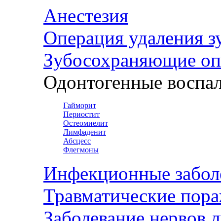
Анестезия
Операция удаления з
Зубосохраняющие оп
Одонтогенные воспал
Гайморит
Периостит
Остеомиелит
Лимфаденит
Абсцесс
Флегмоны
Инфекционные забол
Травматические пор
Заболевание нервов 