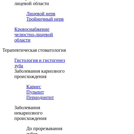
лицевой области
Лицевой нерв
Тройничный нерв
Кровоснабжение
челюстно-лицевой
области
Терапевтическая стоматология
Гистология и гистогенез
зуба
Заболевания кариозного
происхождения
Кариес
Пульпит
Периодонтит
Заболевания
некариозного
происхождения
До прорезывания
зубов