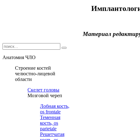
Имплантолог
Материал редактир
Анатомия ЧЛО
Строение костей
челюстно-лицевой
области
Cкелет головы
Мозговой череп
Лобная кость,
os frontale
Теменная
кость, os
parietale
Решетчатая
кость, os