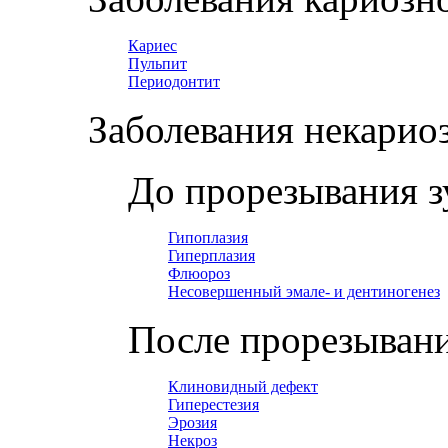
Кариес
Пульпит
Периодонтит
Заболевания некарио
До прорезывания з
Гипоплазия
Гиперплазия
Флюороз
Несовершенный эмале- и дентиногенез
После прорезывани
Клиновидный дефект
Гиперестезия
Эрозия
Некроз