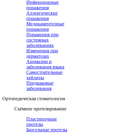
Инфекционные
поражения
Аллергические
поражения
Медикаментозные
поражения
Поражения при
системных
заболеваниях
Изменения при
дерматозах
Аномалии и
заболевания языка
Самостоятельные
хейлиты
Предраковые
заболевания
Ортопедическая cтоматология
Съёмное протезирование
Пластиночные
протезы
Бюгельные протезы