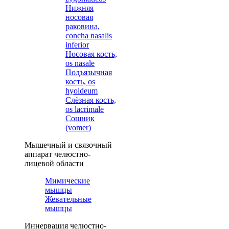
Нижняя
носовая
раковина,
concha nasalis
inferior
Носовая кость,
os nasale
Подъязычная
кость, os
hyoideum
Слёзная кость,
os lacrimale
Сошник
(vomer)
Мышечный и связочный
аппарат челюстно-
лицевой области
Мимические
мышцы
Жевательные
мышцы
Иннервация челюстно-