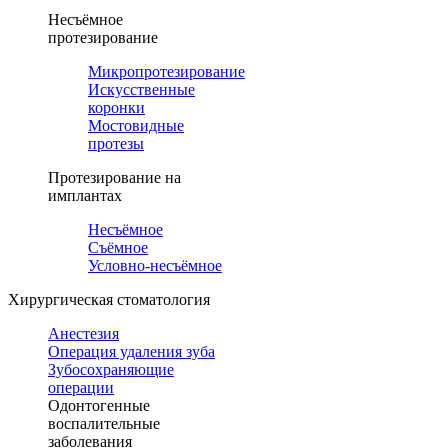
Несъёмное
протезирование
Микропротезирование
Искусственные
коронки
Мостовидные
протезы
Протезирование на
имплантах
Несъёмное
Съёмное
Условно-несъёмное
Хирургическая стоматология
Анестезия
Операция удаления зуба
Зубосохраняющие
операции
Одонтогенные
воспалительные
заболевания