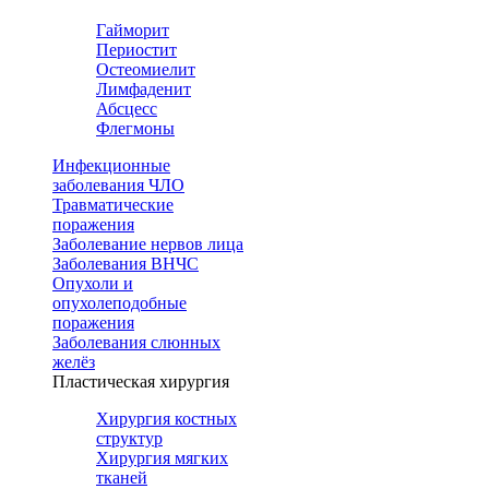
Гайморит
Периостит
Остеомиелит
Лимфаденит
Абсцесс
Флегмоны
Инфекционные
заболевания ЧЛО
Травматические
поражения
Заболевание нервов лица
Заболевания ВНЧС
Опухоли и
опухолеподобные
поражения
Заболевания слюнных
желёз
Пластическая хирургия
Хирургия костных
структур
Хирургия мягких
тканей